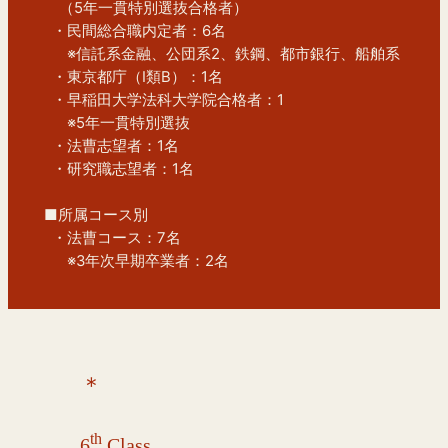
　（5年一貫特別選抜合格者）
  ・民間総合職内定者：6名
　  ※信託系金融、公団系2、鉄鋼、都市銀行、船舶系
  ・東京都庁（I類B）：1名
  ・早稲田大学法科大学院合格者：1
　  ※5年一貫特別選抜
  ・法曹志望者：1名
  ・研究職志望者：1名
■所属コース別
  ・法曹コース：7名
　  ※3年次早期卒業者：2名
＊
th
6
Class