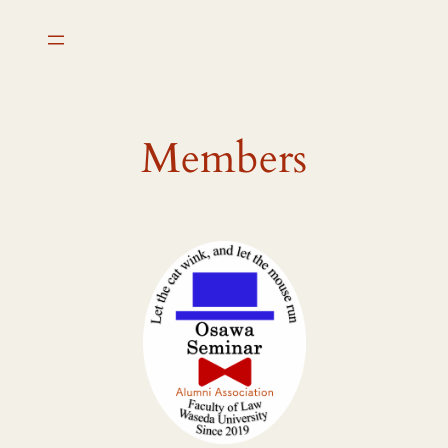
内
容
を
ス
キ
Members
ッ
プ