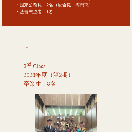
  ・国家公務員：2名（総合職、専門職）
  ・法曹志望者：1名  
＊
nd
2
Class
2020年度（第2期）
卒業生：8名